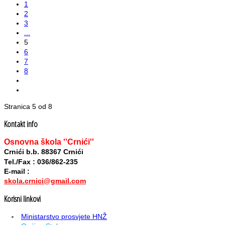
1
2
3
...
5
6
7
8
Stranica 5 od 8
Kontakt info
Osnovna škola ''Crnići''
Crnići b.b. 88367 Crnići
Tel./Fax : 036/862-235
E-mail :
skola.crnici@gmail.com
Korisni linkovi
Ministarstvo prosvjete HNŽ