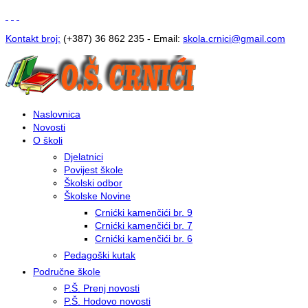
Kontakt broj:
(+387) 36 862 235 - Email:
s
kola.crnici@gmail.com
Naslovnica
Novosti
O školi
Djelatnici
Povijest škole
Školski odbor
Školske Novine
Crnićki kamenčići br. 9
Crnićki kamenčići br. 7
Crnićki kamenčići br. 6
Pedagoški kutak
Područne škole
P.Š. Prenj novosti
P.Š. Hodovo novosti