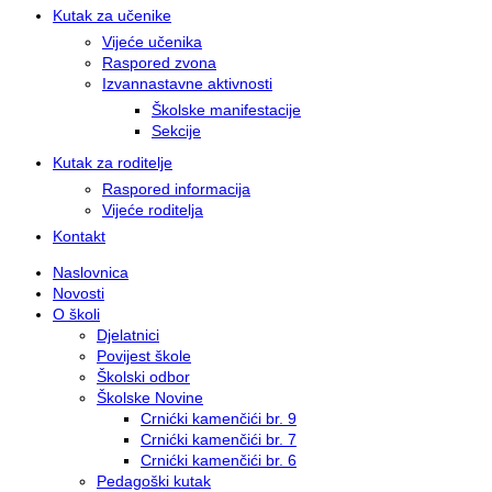
Kutak za učenike
Vijeće učenika
Raspored zvona
Izvannastavne aktivnosti
Školske manifestacije
Sekcije
Kutak za roditelje
Raspored informacija
Vijeće roditelja
Kontakt
Naslovnica
Novosti
O školi
Djelatnici
Povijest škole
Školski odbor
Školske Novine
Crnićki kamenčići br. 9
Crnićki kamenčići br. 7
Crnićki kamenčići br. 6
Pedagoški kutak