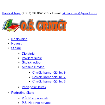
Kontakt broj:
(+387) 36 862 235 - Email:
s
kola.crnici@gmail.com
Naslovnica
Novosti
O školi
Djelatnici
Povijest škole
Školski odbor
Školske Novine
Crnićki kamenčići br. 9
Crnićki kamenčići br. 7
Crnićki kamenčići br. 6
Pedagoški kutak
Područne škole
P.Š. Prenj novosti
P.Š. Hodovo novosti