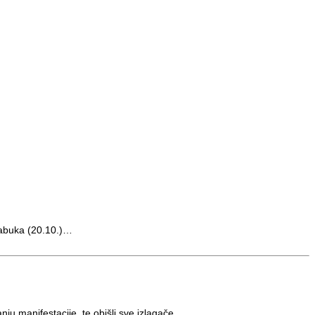
 jabuka (20.10.)…
ju manifestacije, te obišli sve izlagače.…