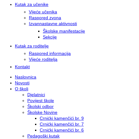
Kutak za učenike
Vijeće učenika
Raspored zvona
Izvannastavne aktivnosti
Školske manifestacije
Sekcije
Kutak za roditelje
Raspored informacija
Vijeće roditelja
Kontakt
Naslovnica
Novosti
O školi
Djelatnici
Povijest škole
Školski odbor
Školske Novine
Crnićki kamenčići br. 9
Crnićki kamenčići br. 7
Crnićki kamenčići br. 6
Pedagoški kutak