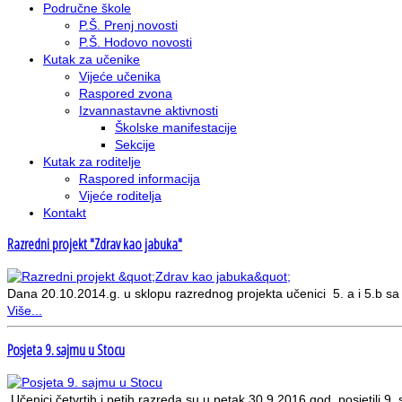
Područne škole
P.Š. Prenj novosti
P.Š. Hodovo novosti
Kutak za učenike
Vijeće učenika
Raspored zvona
Izvannastavne aktivnosti
Školske manifestacije
Sekcije
Kutak za roditelje
Raspored informacija
Vijeće roditelja
Kontakt
Razredni projekt "Zdrav kao jabuka"
Dana 20.10.2014.g. u sklopu razrednog projekta učenici 5. a i 5.b sa
Više...
Posjeta 9. sajmu u Stocu
Učenici četvrtih i petih razreda su u petak 30.9.2016.god. posjetili 