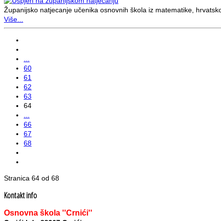
Županijsko natjecanje učenika osnovnih škola iz matematike, hrvatskog
Više...
...
60
61
62
63
64
...
66
67
68
Stranica 64 od 68
Kontakt info
Osnovna škola ''Crnići''