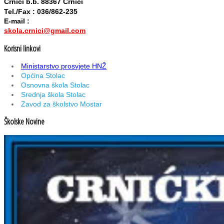
Crnići b.b. 88367 Crnići
Tel./Fax : 036/862-235
E-mail :
skola.crnici@gmail.com
Korisni linkovi
Ministarstvo prosvjete HNŽ
Općina Stolac
Osnovna škola Stolac
Srednja škola Stolac
Zavod za školstvo Mostar
Školske Novine