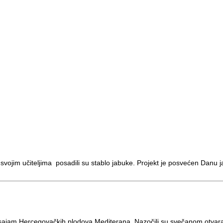
 svojim učiteljima posadili su stablo jabuke. Projekt je posvećen Danu
9. sajam Hercegovačkih plodova Mediterana. Nazočili su svečanom otvaran