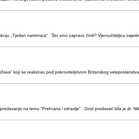
kciju „Tjedan namirnica“ . Što smo zapravo činili? Vjeroučiteljica zaje
ližava“ koji se realizirao pod pokroviteljstvom Britanskog veleposlanstva
 predavanje na temu "Prehrana i zdravlje". Gost predavač bila je dr. N