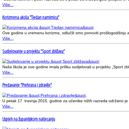
Više...
Korizmena akcija "Tjedan namirnica"
Ove godine u vremenu korizme, odlučili smo ponoviti prošlogodišnju a
Više...
Sudjelovanje u projektu "Sport zbližava"
Naša škola je ove godine imala priliku sudjelovati u projektu „Sport zb
Više...
Predavanje "Prehrana i zdravlje"
U petak 17. travnja 2015. godine za učenike nižih razreda održano je
Više...
Uspjeh na županijskom natjecanju