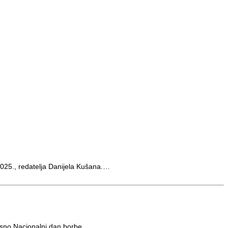
 2025., redatelja Danijela Kušana.…
nosno Nacionalni dan borbe…