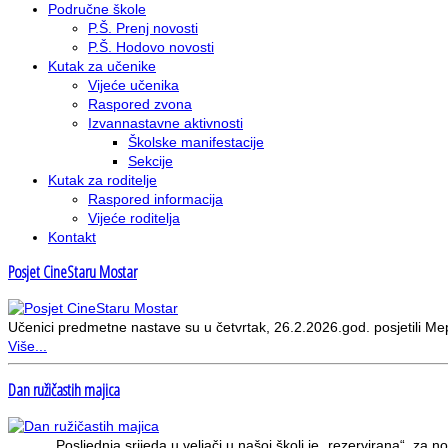
Područne škole
P.Š. Prenj novosti
P.Š. Hodovo novosti
Kutak za učenike
Vijeće učenika
Raspored zvona
Izvannastavne aktivnosti
Školske manifestacije
Sekcije
Kutak za roditelje
Raspored informacija
Vijeće roditelja
Kontakt
Posjet CineStaru Mostar
Učenici predmetne nastave su u četvrtak, 26.2.2026.god. posjetili Mepa
Više...
Dan ružičastih majica
Posljednja srijeda u veljači u našoj školi je „rezervirana“ za noš