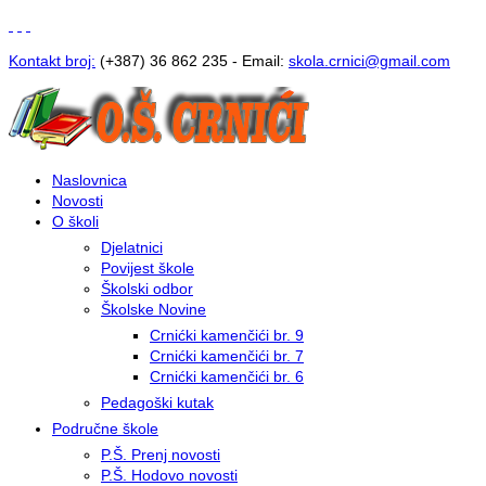
Kontakt broj:
(+387) 36 862 235 - Email:
s
kola.crnici@gmail.com
Naslovnica
Novosti
O školi
Djelatnici
Povijest škole
Školski odbor
Školske Novine
Crnićki kamenčići br. 9
Crnićki kamenčići br. 7
Crnićki kamenčići br. 6
Pedagoški kutak
Područne škole
P.Š. Prenj novosti
P.Š. Hodovo novosti