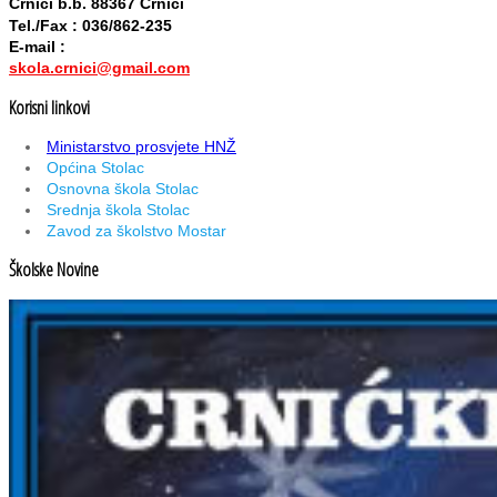
Crnići b.b. 88367 Crnići
Tel./Fax : 036/862-235
E-mail :
skola.crnici@gmail.com
Korisni linkovi
Ministarstvo prosvjete HNŽ
Općina Stolac
Osnovna škola Stolac
Srednja škola Stolac
Zavod za školstvo Mostar
Školske Novine