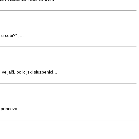
 u sebi?“ ,…
ljači, policijski službenici…
, princeza,…