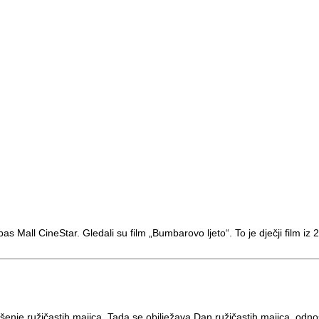
s Mall CineStar. Gledali su film „Bumbarovo ljeto“. To je dječji film iz
enje ružičastih majica. Tada se obilježava Dan ružičastih majica, od