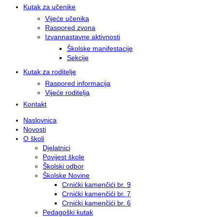
Kutak za učenike
Vijeće učenika
Raspored zvona
Izvannastavne aktivnosti
Školske manifestacije
Sekcije
Kutak za roditelje
Raspored informacija
Vijeće roditelja
Kontakt
Naslovnica
Novosti
O školi
Djelatnici
Povijest škole
Školski odbor
Školske Novine
Crnićki kamenčići br. 9
Crnićki kamenčići br. 7
Crnićki kamenčići br. 6
Pedagoški kutak