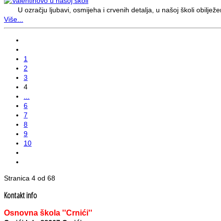
U ozračju ljubavi, osmijeha i crvenih detalja, u našoj školi obilježe
Više...
1
2
3
4
...
6
7
8
9
10
Stranica 4 od 68
Kontakt info
Osnovna škola ''Crnići''